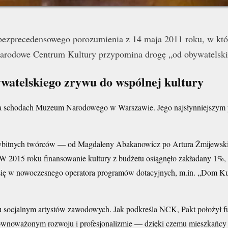
 bezprecedensowego porozumienia z 14 maja 2011 roku, w któ
 Narodowe Centrum Kultury przypomina drogę „od obywatelski
ywatelskiego zrywu do wspólnej kultury
 na schodach Muzeum Narodowego w Warszawie. Jego najsłynniejszym 
bitnych twórców — od Magdaleny Abakanowicz po Artura Żmijewskie
. W 2015 roku finansowanie kultury z budżetu osiągnęło zakładany 1%, 
się w nowoczesnego operatora programów dotacyjnych, m.in. „Dom 
 socjalnym artystów zawodowych. Jak podkreśla NCK, Pakt położył fu
zrównoważonym rozwoju i profesjonalizmie — dzięki czemu mieszkańcy 