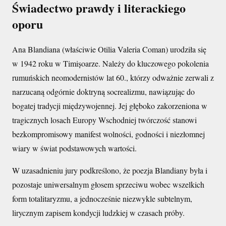
Świadectwo prawdy i literackiego
oporu
Ana Blandiana (właściwie Otilia Valeria Coman) urodziła się
w 1942 roku w Timișoarze. Należy do kluczowego pokolenia
rumuńskich neomodernistów lat 60., którzy odważnie zerwali z
narzucaną odgórnie doktryną socrealizmu, nawiązując do
bogatej tradycji międzywojennej. Jej głęboko zakorzeniona w
tragicznych losach Europy Wschodniej twórczość stanowi
bezkompromisowy manifest wolności, godności i niezłomnej
wiary w świat podstawowych wartości.
W uzasadnieniu jury podkreślono, że poezja Blandiany była i
pozostaje uniwersalnym głosem sprzeciwu wobec wszelkich
form totalitaryzmu, a jednocześnie niezwykle subtelnym,
lirycznym zapisem kondycji ludzkiej w czasach próby.