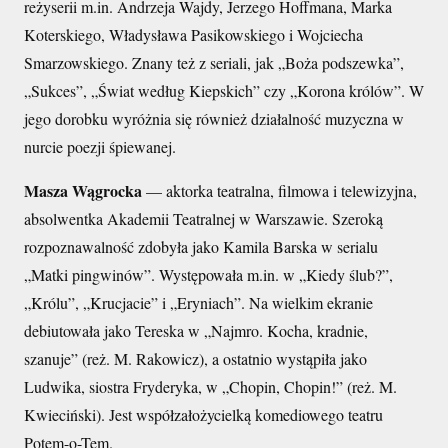
reżyserii m.in. Andrzeja Wajdy, Jerzego Hoffmana, Marka
Koterskiego, Władysława Pasikowskiego i Wojciecha
Smarzowskiego. Znany też z seriali, jak „Boża podszewka”,
„Sukces”, „Świat według Kiepskich” czy „Korona królów”. W
jego dorobku wyróżnia się również działalność muzyczna w
nurcie poezji śpiewanej.
Masza Wągrocka
— aktorka teatralna, filmowa i telewizyjna,
absolwentka Akademii Teatralnej w Warszawie. Szeroką
rozpoznawalność zdobyła jako Kamila Barska w serialu
„Matki pingwinów”. Występowała m.in. w „Kiedy ślub?”,
„Królu”, „Krucjacie” i „Eryniach”. Na wielkim ekranie
debiutowała jako Tereska w „Najmro. Kocha, kradnie,
szanuje” (reż. M. Rakowicz), a ostatnio wystąpiła jako
Ludwika, siostra Fryderyka, w „Chopin, Chopin!” (reż. M.
Kwieciński). Jest współzałożycielką komediowego teatru
Potem-o-Tem.