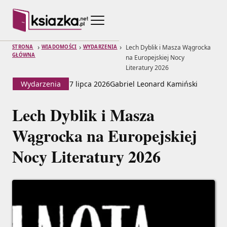
›
›
›
Lech Dyblik i Masza Wągrocka
STRONA
WIADOMOŚCI
WYDARZENIA
GŁÓWNA
na Europejskiej Nocy
Literatury 2026
Wydarzenia
7 lipca 2026
Gabriel Leonard Kamiński
Lech Dyblik i Masza
Wągrocka na Europejskiej
Nocy Literatury 2026