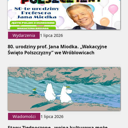
Wydarzenia
1 lipca 2026
80. urodziny prof. Jana Miodka. „Wakacyjne
Święto Polszczyzny” we Wróblowicach
Wiadomości
1 lipca 2026
Stany Zjednoczone - wojna kulturowa może